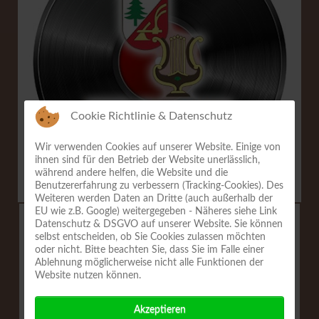
Cookie Richtlinie & Datenschutz
Wir verwenden Cookies auf unserer Website. Einige von
ihnen sind für den Betrieb der Website unerlässlich,
während andere helfen, die Website und die
Benutzererfahrung zu verbessern (Tracking-Cookies). Des
Weiteren werden Daten an Dritte (auch außerhalb der
EU wie z.B. Google) weitergegeben - Näheres siehe Link
Datenschutz & DSGVO auf unserer Website. Sie können
Live - Reither Jodler
selbst entscheiden, ob Sie Cookies zulassen möchten
oder nicht. Bitte beachten Sie, dass Sie im Falle einer
Ablehnung möglicherweise nicht alle Funktionen der
Website nutzen können.
Live Aufnahme
Akzeptieren