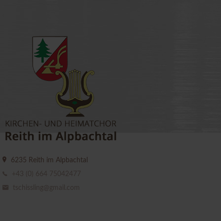
6235 Reith im Alpbachtal
+43 (0) 664 75042477
tschissling@gmail.com