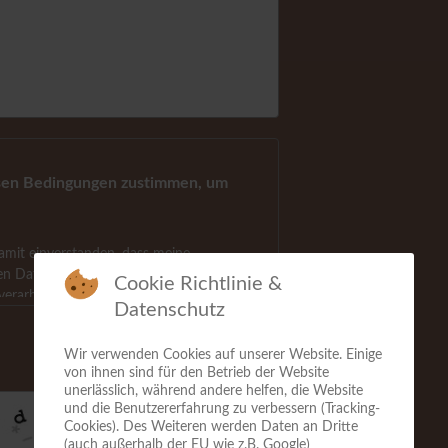
sen Bedingungen zustimmen, um
damit einverstanden, dass meine
n Daten gespeichert und zur
Cookie Richtlinie &
verarbeitet werden.
Datenschutz
Zustimmen" akzeptieren Sie unsere
Wir verwenden Cookies auf unserer Website. Einige
gungen.
von ihnen sind für den Betrieb der Website
unerlässlich, während andere helfen, die Website
nsere
Datenschutzerklärung
und die Benutzererfahrung zu verbessern (Tracking-
Cookies). Des Weiteren werden Daten an Dritte
(auch außerhalb der EU wie z.B. Google)